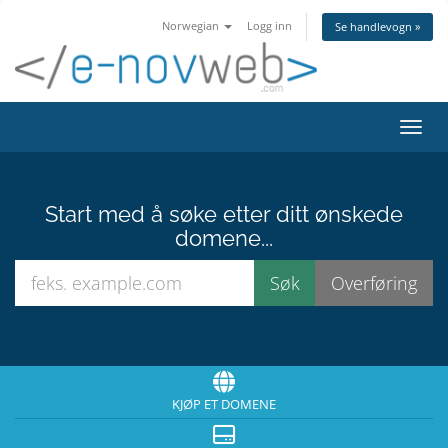
Norwegian
Logg inn
Se handlevogn »
Bytt 
Start med å søke etter ditt ønskede
domene...
KJØP ET DOMENE