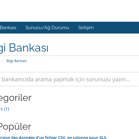
 Bankası
Sunucu/Ağ Durumu
İletişim
gi Bankası
Bilgi Bankası
egoriler
s (1)
Popüler
sion des données d’un fichier CSV, en colonne pour XLS.